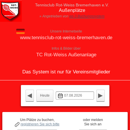
Tennisclub Rot-Weiss Bremerhaven e.V.
Außenplätze
» Angetrieben von
ep-3 Buchungssystem
Unsere Internetseite
www.tennisclub-rot-weiss-bremerhaven.de
Infos & Bilder über
TC Rot-Weiss Außenanlage
Das System ist nur für Vereinsmitglieder
Heute
Um Plätze zu buchen,
oder melden
registrieren Sie sich bitte
Sie sich an